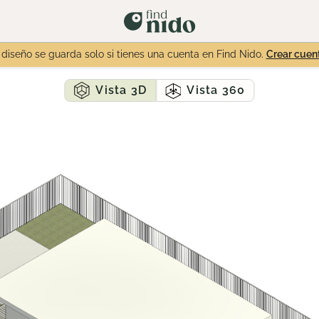
 diseño se guarda solo si tienes una cuenta en Find Nido.
Crear cuen
Vista 3D
Vista 360