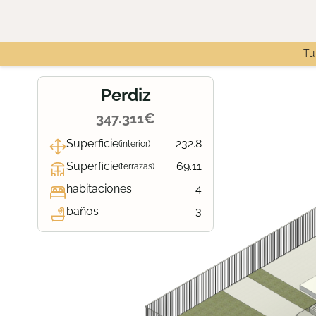
Tu
Perdiz
347.311€
Superficie
232.8
(interior)
Superficie
69.11
(terrazas)
habitaciones
4
baños
3