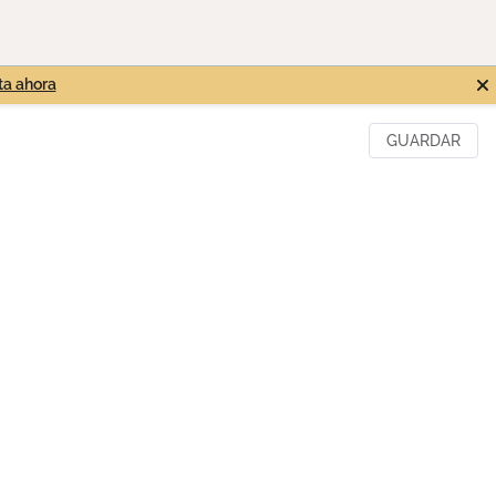
ta ahora
TECNOLOGÍA
GUARDAR
SUELO
VENTILACIÓN
AA
DOMÓTICA
PISCINA
GARAJE